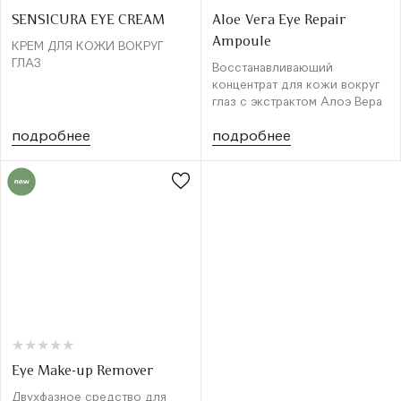
SENSICURA EYE CREAM
Aloe Vera Eye Repair
Ampoule
КРЕМ ДЛЯ КОЖИ ВОКРУГ
ГЛАЗ
Восстанавливающий
концентрат для кожи вокруг
глаз с экстрактом Алоэ Вера
подробнее
подробнее
★
★
★
★
★
★
★
★
★
★
Eye Make-up Remover
Двухфазное средство для