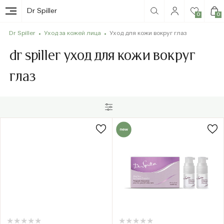
Dr Spiller
0
0
Dr Spiller
Уход за кожей лица
Уход для кожи вокруг глаз
dr spiller уход для кожи вокруг
глаз
★
★
★
★
★
★
★
★
★
★
★
★
★
★
★
★
★
★
★
★