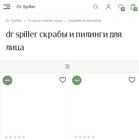
Dr Spiller
0
0
Dr Spiller
Уход за кожей лица
Скрабы и пилинги
dr spiller скрабы и пилинги для
лица
★
★
★
★
★
★
★
★
★
★
★
★
★
★
★
★
★
★
★
★