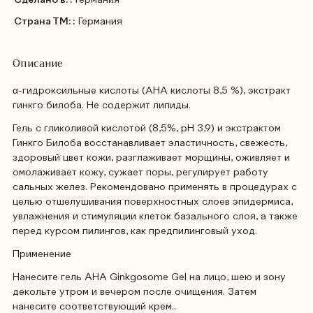
Страна ТМ: :
Германия
Описание
α-гидроксильные кислоты (АНА кислоты 8,5 %), экстракт
гинкго билоба. Не содержит липиды.
Гель с гликоливой кислотой (8,5%, рН 3,9) и экстрактом
Гинкго Билоба восстанавливает эластичность, свежесть,
здоровый цвет кожи, разглаживает морщины, оживляет и
омолаживает кожу, сужает поры, регулирует работу
сальных желез. Рекомендовано применять в процедурах с
целью отшелушивания поверхностных слоев эпидермиса,
увлажнения и стимуляции клеток базального слоя, а также
перед курсом пилингов, как предпилинговый уход.
Применение
Нанесите гель AHA Ginkgosome Gel на лицо, шею и зону
декольте утром и вечером после очищения. Затем
нанесите соответствующий крем..