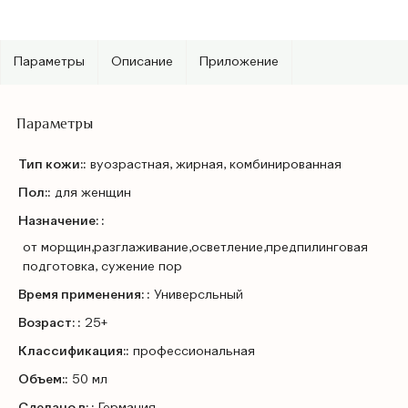
Параметры
Описание
Приложение
Параметры
Тип кожи::
вуозрастная, жирная, комбинированная
Пол::
для женщин
Назначение: :
от морщин,разглаживание,осветление,предпилинговая
подготовка, сужение пор
Время применения: :
Универсльный
Возраст: :
25+
Классификация::
профессиональная
Объем::
50 мл
Сделано в: :
Германия