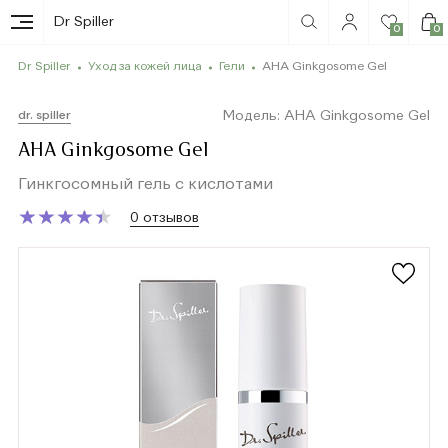
Dr Spiller
0
0
Dr Spiller
Уход за кожей лица
Гели
AHA Ginkgosome Gel
Модель: AHA Ginkgosome Gel
dr. spiller
AHA Ginkgosome Gel
Гинкгосомный гель с кислотами
★
★
★
★
★
★
★
★
★
★
0 отзывов