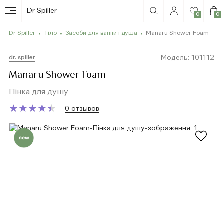
Dr Spiller
0
0
Dr Spiller
Тіло
Засоби для ванни і душа
Manaru Shower Foam
Модель: 101112
dr. spiller
Manaru Shower Foam
Пінка для душу
★
★
★
★
★
★
★
★
★
★
0 отзывов