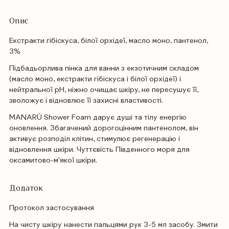
Опис
Екстракти гібіскуса, білої орхідеї, масло моно, пантенол,
3%
Підбадьорлива пінка для ванни з екзотичним складом
(масло моно, екстракти гібіскуса і білої орхідеї) і
нейтральної рН, ніжно очищає шкіру, не пересушує її,
зволожує і відновлює її захисні властивості.
MANARŪ Shower Foam дарує душі та тілу енергію
оновлення. Збагачений дорогоцінним пантенолом, він
активує розподіл клітин, стимулює регенерацію і
відновлення шкіри. Чуттєвість Південного моря для
оксамитово-м'якої шкіри.
Додаток
Протокол застосування
На чисту шкіру нанести пальцями рук 3-5 мл засобу. Змити