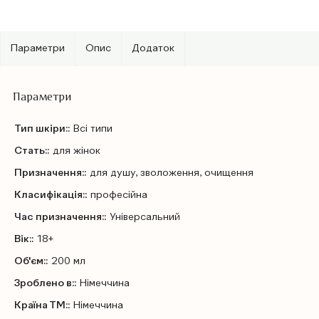
Параметри
Опис
Додаток
Параметри
Тип шкіри::
Всі типи
Стать::
для жінок
Призначення::
для душу, зволоження, очищення
Класифікація::
професійна
Час призначення::
Універсальний
Вік::
18+
Об'єм::
200 мл
Зроблено в::
Німеччина
Країна ТМ::
Німеччина