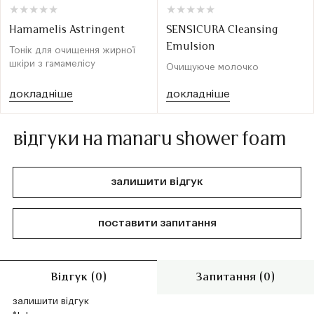
★
★
★
★
★
★
★
★
★
★
★
★
★
★
★
★
★
★
★
★
Hamamelis Astringent
SENSICURA Cleansing
Emulsion
Тонік для очищення жирної
шкіри з гамамелісу
Очищуюче молочко
докладніше
докладніше
відгуки на manaru shower foam
залишити відгук
поставити запитання
Відгук (0)
Запитання (0)
залишити відгук