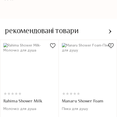
рекомендовані товари
★
★
★
★
★
★
★
★
★
★
★
★
★
★
★
★
★
★
★
★
Rahima Shower Milk
Manaru Shower Foam
Молочко для душа
Пінка для душу