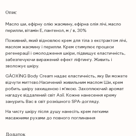
Опис
Масло ши, ефірну олію жасмину, ефірна олія лічі, масло
перилли, вітамін Е, пантенол, м / в, 30%
Поживний, який відновлює крем для тіла з екстрактом лічі,
маслом жасмину і перилли. Крем стимулює процеси
регенерації і омолодження шкіри, підвищує еластичність,
забезпечуючи виражений ефект ліфтингу. Живить і
зволожує шкіру.
GĀOXÌNG Body Cream надає еластичність, яку Ви можете
відчути миттєво.Насичений живильним маслом Ши, крем
робить шкіру захищеною і м'якою. Захоплюючий аромат
нагадує віддалений світ Азії. Кожне нанесення крему
занурить Вас в світ розкішного SPA-догляду.
На чисту шкіру після душу нанесіть крем легкими
масажними рухами до повного поглинання
Додаток