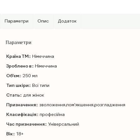
Параметри
Опис
Додаток
Параметри
Країна ТМ::
Німеччина
Зроблено в::
Німеччина
Об'єм::
250 мл
Тип шкіри::
Всі типи
Стать::
для жінок
Призначення::
зволоження,пом'якшення,розгладження
Класифікація::
професійна
Час призначення::
Універсальний
Вік::
18+