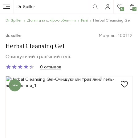
Dr Spiller
0
0
Dr Spiller
Догляд за шкірою обличчя
Гелі
Herbal Cleansing Gel
Модель: 100112
dr. spiller
Herbal Cleansing Gel
Очищуючий трав'яний гель
★
★
★
★
★
★
★
★
★
★
0 отзывов