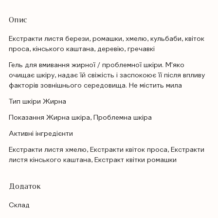
Опис
Екстракти листя берези, ромашки, хмелю, кульбаби, квіток
проса, кінського каштана, деревію, гречавкі
Гель для вмивання жирної / проблемної шкіри. М'яко
очищає шкіру, надає їй свіжість і заспокоює її після впливу
факторів зовнішнього середовища. Не містить мила
Тип шкіри Жирна
Показання Жирна шкіра, Проблемна шкіра
Активні інгредієнти
Екстракти листя хмелю, Екстракти квіток проса, Екстракти
листя кінського каштана, Екстракт квітки ромашки
Додаток
Cклад