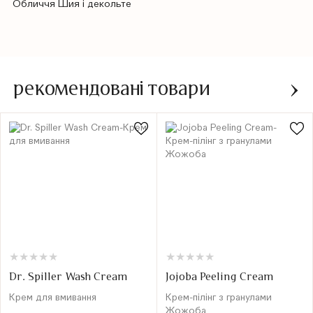
Обличчя Шия і декольте
рекомендовані товари
★
★
★
★
★
★
★
★
★
★
★
★
★
★
★
★
★
★
★
★
Dr. Spiller Wash Cream
Jojoba Peeling Cream
Крем для вмивання
Крем-пілінг з гранулами
Жожоба