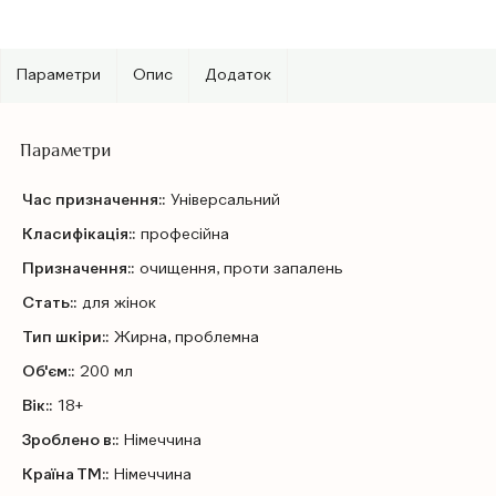
Параметри
Опис
Додаток
Параметри
Час призначення::
Універсальний
Класифікація::
професійна
Призначення::
очищення, проти запалень
Стать::
для жінок
Тип шкіри::
Жирна, проблемна
Об'єм::
200 мл
Вік::
18+
Зроблено в::
Німеччина
Країна ТМ::
Німеччина