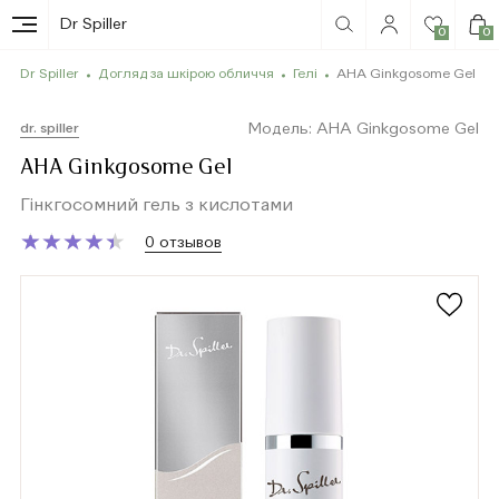
Dr Spiller
0
0
Dr Spiller
Догляд за шкірою обличчя
Гелі
AHA Ginkgosome Gel
Модель: AHA Ginkgosome Gel
dr. spiller
AHA Ginkgosome Gel
Гінкгосомний гель з кислотами
★
★
★
★
★
★
★
★
★
★
0 отзывов