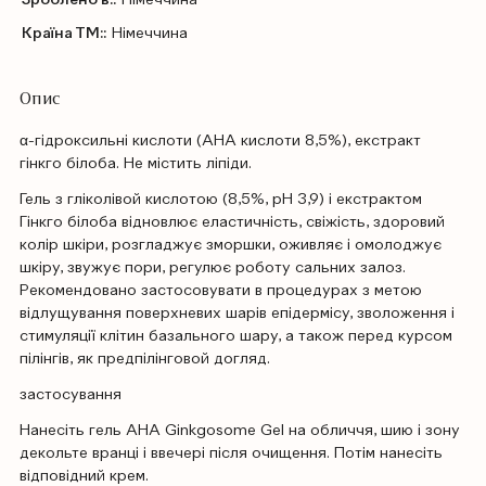
Країна ТМ::
Німеччина
Опис
α-гідроксильні кислоти (АНА кислоти 8,5%), екстракт
гінкго білоба. Не містить ліпіди.
Гель з гліколівой кислотою (8,5%, рН 3,9) і екстрактом
Гінкго білоба відновлює еластичність, свіжість, здоровий
колір шкіри, розгладжує зморшки, оживляє і омолоджує
шкіру, звужує пори, регулює роботу сальних залоз.
Рекомендовано застосовувати в процедурах з метою
відлущування поверхневих шарів епідермісу, зволоження і
стимуляції клітин базального шару, а також перед курсом
пілінгів, як предпілінговой догляд.
застосування
Нанесіть гель AHA Ginkgosome Gel на обличчя, шию і зону
декольте вранці і ввечері після очищення. Потім нанесіть
відповідний крем.