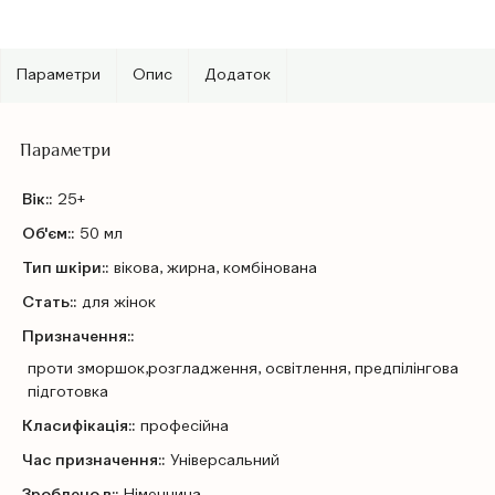
Параметри
Опис
Додаток
Параметри
Вік::
25+
Об'єм::
50 мл
Тип шкіри::
вікова, жирна, комбінована
Стать::
для жінок
Призначення::
проти зморшок,розгладження, освітлення, предпілінгова
підготовка
Класифікація::
професійна
Час призначення::
Універсальний
Зроблено в::
Німеччина