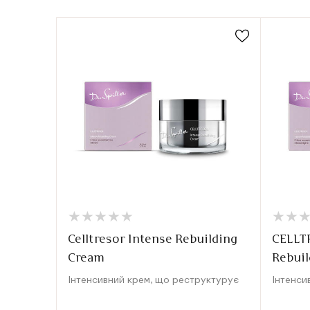
★
★
★
★
★
★
★
★
★
★
★
★
★
★
Celltresor Intense Rebuilding
CELLT
Cream
Rebuil
Інтенсивний крем, що реструктурує
Інтенси