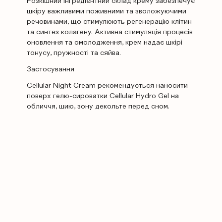
Розкішний інгредієнтний склад крему забезпечує
шкіру важливими поживними та зволожуючими
речовинами, що стимулюють регенерацію клітин
та синтез колагену. Активна стимуляція процесів
оновлення та омолодження, крем надає шкірі
тонусу, пружності та сяйва.
Застосування
Cellular Night Cream рекомендується наносити
поверх гелю-сироватки Cellular Hydro Gel на
обличчя, шию, зону декольте перед сном.