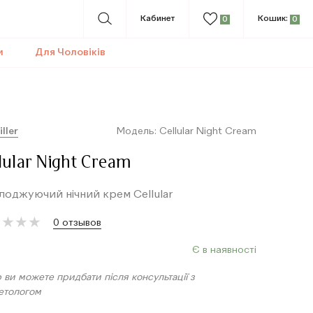
Кабинет
Кошик:
0
0
и
Для Чоловіків
iller
Модель: Cellular Night Cream
lular Night Cream
оджуючий нічний крем Cellular
★
★
★
★
★
★
★
★
0 отзывов
Є в наявності
 ви можете придбати після консультації з
етологом