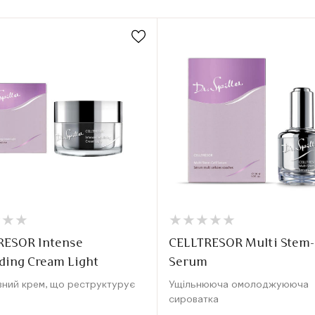
★
★
★
★
★
★
★
★
★
★
★
★
★
★
★
★
RESOR Intense
CELLTRESOR Multi Stem-
ding Cream Light
Serum
вний крем, що реструктурує
Ущільнююча омолоджуююча
сироватка