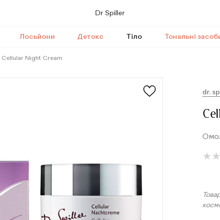
Dr Spiller
Лосьйони
Детокс
Тіло
Тональні засоб
Cellular Night Cream
dr. sp
Cel
Омол
★
★
Товар
косм