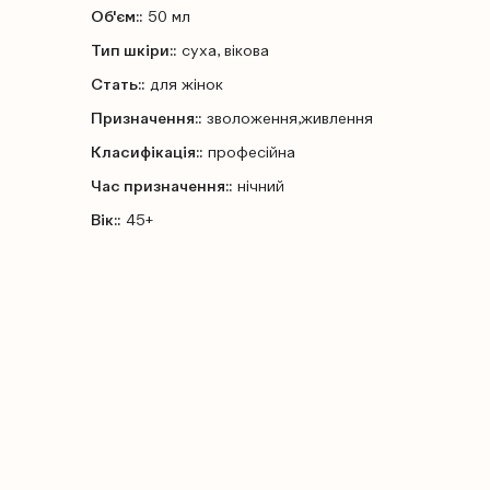
Об'єм::
50 мл
Тип шкіри::
суха, вікова
Стать::
для жінок
Призначення::
зволоження,живлення
Класифікація::
професійна
Час призначення::
нічний
Вік::
45+