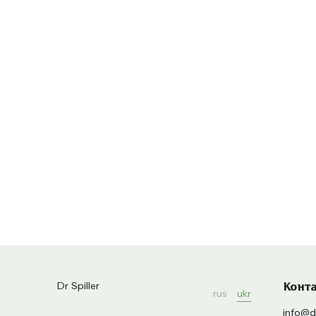
Dr Spiller
Конт
rus
ukr
info@dr