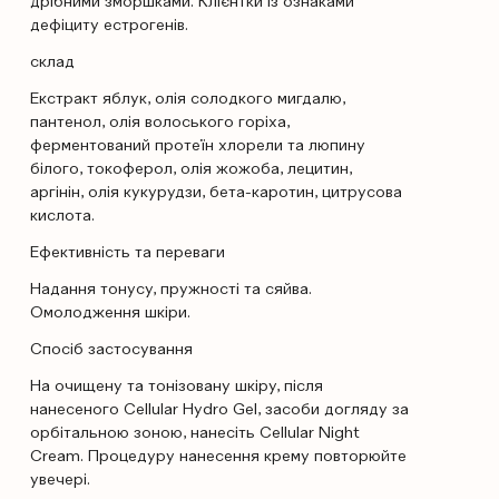
дрібними зморшками. Клієнтки із ознаками
дефіциту естрогенів.
склад
Екстракт яблук, олія солодкого мигдалю,
пантенол, олія волоського горіха,
ферментований протеїн хлорели та люпину
білого, токоферол, олія жожоба, лецитин,
аргінін, олія кукурудзи, бета-каротин, цитрусова
кислота.
Ефективність та переваги
Надання тонусу, пружності та сяйва.
Омолодження шкіри.
Спосіб застосування
На очищену та тонізовану шкіру, після
нанесеного Cellular Hydro Gel, засоби догляду за
орбітальною зоною, нанесіть Cellular Night
Cream. Процедуру нанесення крему повторюйте
увечері.