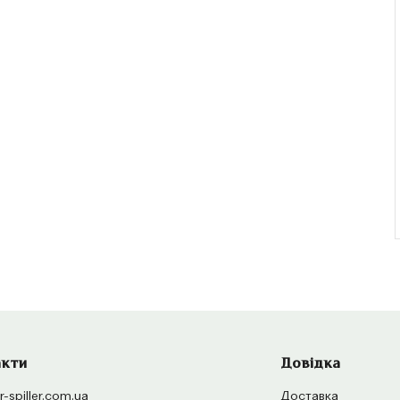
акти
Довідка
-spiller.com.ua
Доставка