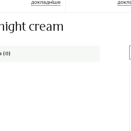
докладніше
докл
 night cream
 (0)